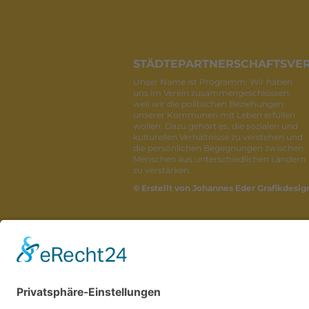
STÄDTEPARTNERSCHAFTSVER
Unser Name ist Programm: Wir haben
uns im Verein zusammengeschlossen,
weil wir die politischen Beziehungen
unserer Kommunen mit Leben erfüllen
wollen. Dazu gehört es, die sozialen und
kulturellen Verhältnisse zu verstehen und
die persönlichen Begegnungen zwischen
Menschen aus unterschiedlichen Ländern
zu verstärken.
© Erstellt von Johannes Eder Grafikdesig