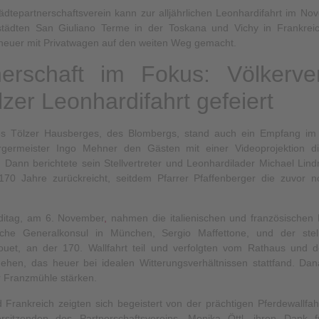
ädtepartnerschaftsverein kann zur alljährlichen Leonhardifahrt im 
tädten San Giuliano Terme in der Toskana und Vichy in Frankrei
 heuer mit Privatwagen auf den weiten Weg gemacht.
nerschaft im Fokus: Völkerve
lzer Leonhardifahrt gefeiert
 Tölzer Hausberges, des Blombergs, stand auch ein Empfang im
ermeister Ingo Mehner den Gästen mit einer Videoprojektion di
 Dann berichtete sein Stellvertreter und Leonhardilader Michael Lind
 170 Jahre zurückreicht, seitdem Pfarrer Pfaffenberger die zuvor 
ditag, am 6.
November
,
nahmen die italienischen und französischen 
sche Generalkonsul in München, Sergio Maffettone, und der stell
louet, an der 170. Wallfahrt teil und verfolgten vom Rathaus und 
ehen, das heuer bei idealen Witterungsverhältnissen stattfand. Da
r Franzmühle stärken.
d Frankreich zeigten sich begeistert von der prächtigen Pferdewallf
rsitzenden des Partnerschaftsvereins, Monika Öttl, ihren Dank f