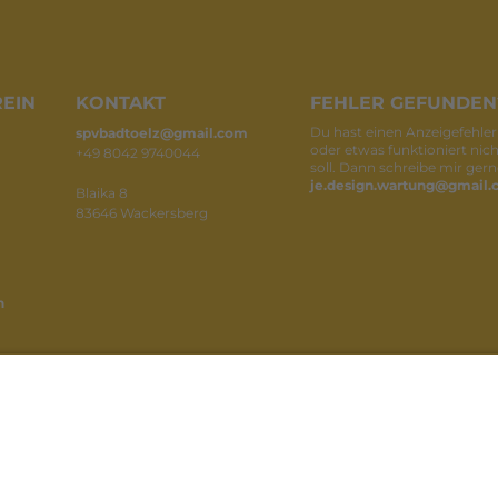
EIN
KONTAKT
FEHLER GEFUNDEN
Du hast einen Anzeigefehler
spvbadtoelz@gmail.com
oder etwas funktioniert nich
+49 8042 9740044
soll. Dann schreibe mir gern
je.design.wartung@gmail
Blaika 8
83646 Wackersberg
n