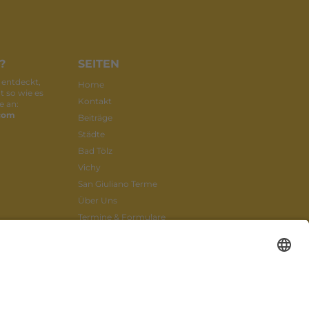
?
SEITEN
 entdeckt,
Home
t so wie es
Kontakt
e an:
.com
Beiträge
Städte
Bad Tölz
Vichy
San Giuliano Terme
Über Uns
Termine & Formulare
Mitglied werden
Datenschutz
Impressum