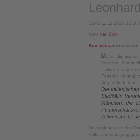
Leonhardi
Stand:12.11.2025, 16:16 
Von:
Karl Bock
Kommentare
Drucken
Tei
Die italienische
Stadträtin Veron
München, die st
Partnerschaftsve
italienische Gene
Delegationen aus den Par
Völkerverständigung gefei