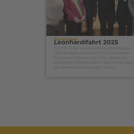
Sonstiges
Leonhardifahrt 2025
Zur 170. Tölzer Leonhardifahrt empfing Bad
Tölz Delegationen aus den Partnerstädten
San Giuliano Terme und Vichy. Neben der
prächtigen Pferdewallfahrt stand besonders
die Völkerverständigung im Fokus.