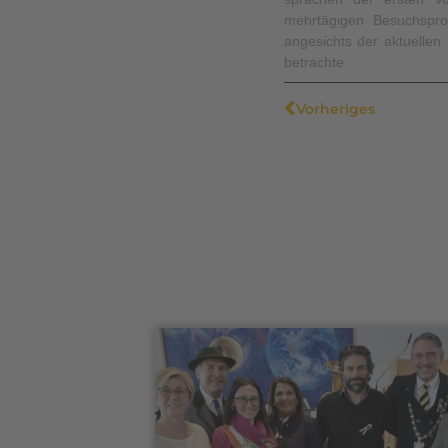
mehrtägigen Besuchspro
angesichts der aktuellen
betrachte.
Vorheriges