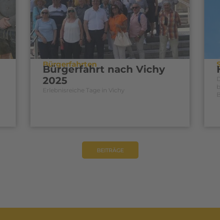
Bürgerfahrten
Bürgerfahrt nach Vichy
2025
b
Erlebnisreiche Tage in Vichy
B
BEITRÄGE