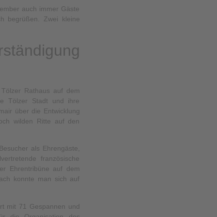
November auch immer Gäste
ch begrüßen. Zwei kleine
rständigung
 Tölzer Rathaus auf dem
e Tölzer Stadt und ihre
mair über die Entwicklung
noch wilden Ritte auf den
Besucher als Ehrengäste,
vertretende französische
der Ehrentribüne auf dem
nach konnte man sich auf
ahrt mit 71 Gespannen und
ür die Organisation des