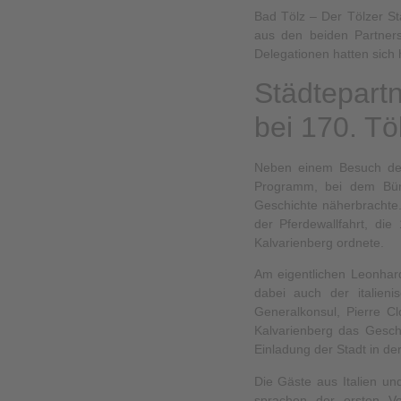
Bad Tölz – Der Tölzer St
aus den beiden Partners
Delegationen hatten sich
Städtepart
bei 170. Tö
Neben einem Besuch des
Programm, bei dem Bürg
Geschichte näherbrachte.
der Pferdewallfahrt, die
Kalvarienberg ordnete.
Am eigentlichen Leonhar
dabei auch der italieni
Generalkonsul, Pierre C
Kalvarienberg das Gesch
Einladung der Stadt in de
Die Gäste aus Italien un
sprachen der ersten Vo