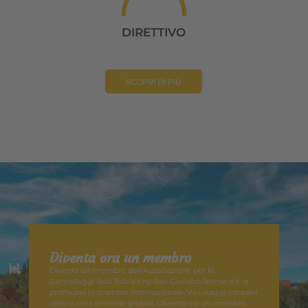
DIRETTIVO
SCOPRI DI PIÙ
Diventa ora un membro
Diventa un membro dell’Associazione per le
Gemellaggi Bad Tölz-Vichy-San Giuliano Terme e.V. e
promuovi lo scambio internazionale. Vivi viaggi cittadini
unici e crea amicizie globali. Diventa ora un membro.