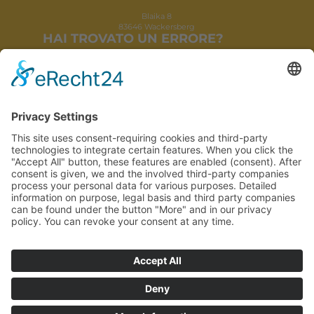
Blaika 8
83646 Wackersberg
HAI TROVATO UN ERRORE?
Se hai scoperto un errore di visualizzazione o qualcosa non
funziona come dovrebbe, scrivimi volentieri a:
je.design.wartung@gmail.com
PAGINE