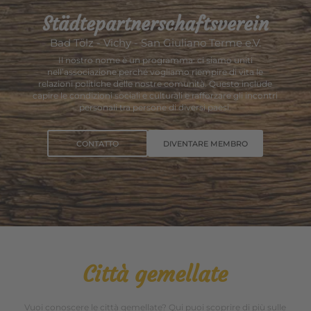
Städtepartnerschaftsverein
Bad Tölz - Vichy - San Giuliano Terme e.V.
Il nostro nome è un programma: ci siamo uniti
nell’associazione perché vogliamo riempire di vita le
relazioni politiche delle nostre comunità. Questo include
capire le condizioni sociali e culturali e rafforzare gli incontri
personali tra persone di diversi paesi.
CONTATTO
DIVENTARE MEMBRO
Città gemellate
Vuoi conoscere le città gemellate? Qui puoi scoprire di più sulle