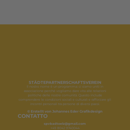
STÄDTEPARTNERSCHAFTSVEREIN
Il nostro nome è un programma: ci siamo uniti in
associazione perché vogliamo dare vita alle relazioni
politiche delle nostre comunità. Questo include
comprendere le condizioni sociali e culturali e rafforzare gli
incontri personali tra persone di diversi paesi.
© Erstellt von Johannes Eder Grafikdesign
CONTATTO
spvbadtoelz@gmail.com
+49 8042 9740044