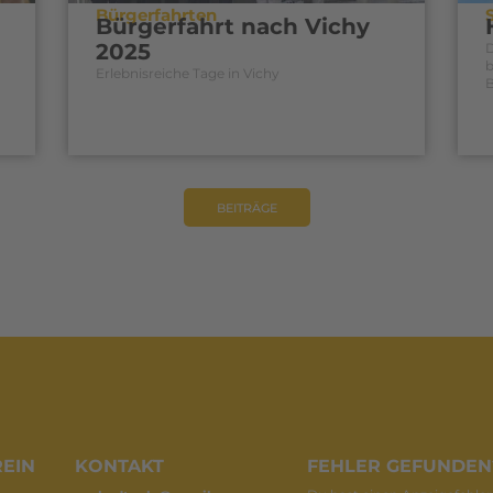
Bürgerfahrten
Bürgerfahrt nach Vichy
2025
b
Erlebnisreiche Tage in Vichy
B
BEITRÄGE
EIN
KONTAKT
FEHLER GEFUNDEN