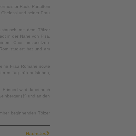
germeister Paolo Panattoni
i Chelossi und seiner Frau
ustausch mit dem Tölzer
adt in der Nähe von Pisa.
einem Chor umzusetzen.
 Rom studiert hat und am
 seine Frau Romane sowie
eren Tag früh aufstehen,
t. Erinnert wird dabei auch
weinberger (†) und an den
ember beginnenden Tölzer
Nächstes