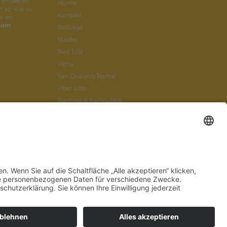
 entdeckt,
Home
t so wie es
Kontakt
e an:
.com
Beiträge
Städte
Bad Tölz
Vichy
San Giuliano Terme
Über Uns
Termine & Formulare
Mitglied werden
Datenschutz
Impressum