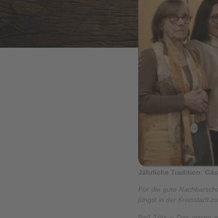
Jährliche Tradition: Gä
Für die gute Nachbarscha
jüngst in der Kreisstadt z
Bad Tölz – Das waren an