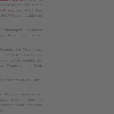
g zu betreuen. Wie immer,
ahrt mitzufeier
. Außerdem
m BSW-Hotel Isarwinkel an
er Stadtkapelle und einem
dan, der am 22. Oktober
r Sprache den Freund aus
 Er forderte die rund 100
 unermüdlich bemüht, die
der Trauer hatte die Stadt
ine Bürgerfahrt der Tölzer
an Giuliano Terme in der
gewählte Matteo Cecchelli
einsmitglieder hatten ihn
rnt.