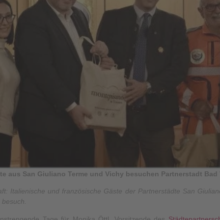
ste aus San Giuliano Terme und Vichy besuchen Partnerstadt Bad 
ft: Italienische und französische Gäste der Partnerstädte San Giuli
u besuch.
strengende Tage für Monika Öttl, Vorsitzende des
Städtepartnersch