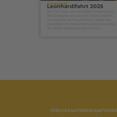
Sonstiges
Leonhardifahrt 2025
Zur 170. Tölzer Leonhardifahrt empfing Bad
Tölz Delegationen aus den Partnerstädten
San Giuliano Terme und Vichy. Neben der
prächtigen Pferdewallfahrt stand besonders
die Völkerverständigung im Fokus.
STÄDTEPARTNERSCHAFTSVER