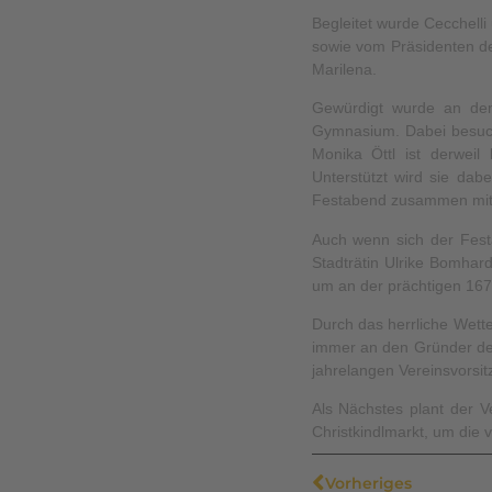
Begleitet wurde Cecchelli
sowie vom Präsidenten der
Marilena.
Gewürdigt wurde an dem
Gymnasium. Dabei besucht
Monika Öttl ist derweil
Unterstützt wird sie da
Festabend zusammen mit a
Auch wenn sich der Fest
Stadträtin Ulrike Bomha
um an der prächtigen 167.
Durch das herrliche Wetter
immer an den Gründer der
jahrelangen Vereinsvorsit
Als Nächstes plant der 
Christkindlmarkt, um die vi
Vorheriges