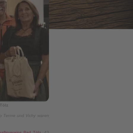
Tölz
ano Terme und Vichy waren
aftsvereins Bad Tölz
. 43