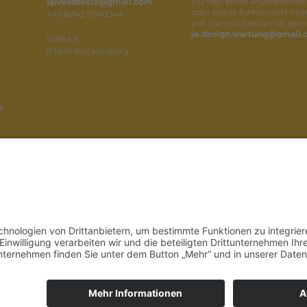
Du hast einen Anzeigefehler
spvbadtoelz@gmail.com
oder etwas funktioniert nich
+49 8042 9740044
soll. Dann schreibe mir gern
je.design.wartung@gmail
Blaika 8
83646 Wackersberg
n
Cookie-Einstellungen