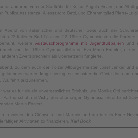
 unter anderem von der Stadträtin für Kultur, Angela Pisano, und Altbür
 Publica Assistenza, Allessandro Betti, und Ehrenmitglied Pierre-Luig
 Abend von italienischer und deutscher Seite auch der Schülera
en 22 Italiener Bad Tölz und 22 Tölzer Gymnasiasten die Partnerst
 bemüht, weitere
Austauschprogramme mit Jugendfußballern
und 
bei auch von der Tölzer Gymnasiallehrerin Eva Maria Emmler, die in
nderen Zweitsprachlern als Übersetzerin fungierte.
abend, zu dem auch der Tölzer Altbürgermeister Josef Janker und
rd gekommen waren, lange hinzog, so mussten die Gäste doch am and
 Wallfahrt teilzunehmen.
 war es für sie ein unvergessliches Erlebnis, wie Monika Öttl berichte
 Partnerschaft mit Vichy, den ehemaligen Gymnasiallehrer Ernst Sch
zenden Martin Englert.
Verein wieder den Glühwein- und Maronistand am bereits Ende Nov
elfältigen Aktivitäten zu finanzieren.
Karl Bock