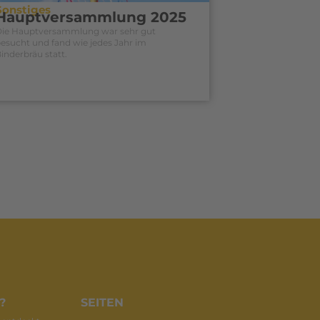
Sonstiges
Hauptversammlung 2025
Die Hauptversammlung war sehr gut
esucht und fand wie jedes Jahr im
inderbräu statt.
?
SEITEN