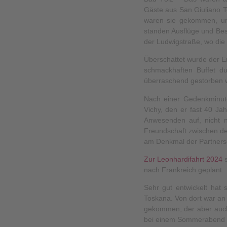
Gäste aus San Giuliano T
waren sie gekommen, u
standen Ausflüge und Bes
der Ludwigstraße, wo die
Überschattet wurde der E
schmackhaften Buffet d
überraschend gestorben 
Nach einer Gedenkminute
Vichy, den er fast 40 Ja
Anwesenden auf, nicht n
Freundschaft zwischen den
am Denkmal der Partnersc
Zur Leonhardifahrt 2024
nach Frankreich geplant.
Sehr gut entwickelt hat
Toskana. Von dort war an
gekommen, der aber auch 
bei einem Sommerabend un