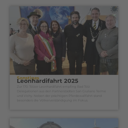
Sonstiges
Leonhardifahrt 2025
Zur 170. Tölzer Leonhardifahrt empfing Bad Tölz
Delegationen aus den Partnerstädten San Giuliano Terme
und Vichy. Neben der prächtigen Pferdewallfahrt stand
besonders die Völkerverständigung im Fokus.