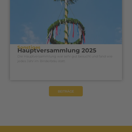
Sonstiges
Hauptversammlung 2025
Die Hauptversammlung war sehr gut besucht und fand wie
jedes Jahr im Binderbräu statt.
BEITRÄGE