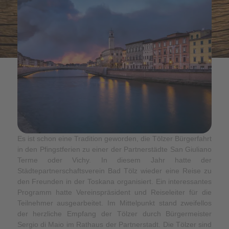
Es ist schon eine Tradition geworden, die Tölzer Bürgerfahrt
in den Pfingstferien zu einer der Partnerstädte San Giuliano
Terme oder Vichy. In diesem Jahr hatte der
Städtepartnerschaftsverein Bad Tölz wieder eine Reise zu
den Freunden in der Toskana organisiert. Ein interessantes
Programm hatte Vereinspräsident und Reiseleiter für die
Teilnehmer ausgearbeitet. Im Mittelpunkt stand zweifellos
der herzliche Empfang der Tölzer durch Bürgermeister
Sergio di Maio im Rathaus der Partnerstadt. Die Tölzer sind