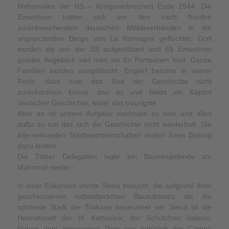
Mahnmales der NS – Kriegsverbrechen Ende 1944. Die
Einwohner hatten sich vor den nach Norden
zurückweichenden deutschen Militärverbänden in die
angrenzenden Berge von La Romagna geflüchtet. Dort
wurden sie von der SS aufgestöbert und 69 Einwohner
getötet. Angeblich weil man sie für Partisanen hielt. Ganze
Familien wurden ausgelöscht. Englert betonte in seiner
Rede, dass man das Rad der Geschichte nicht
zurückdrehen könne, das ist und bleibt ein Kapitel
deutscher Geschichte, leider das traurigste.
Aber es ist unsere Aufgabe wachsam zu sein und alles
dafür zu tun das sich die Geschichte nicht wiederholt. Die
internationalen Städtepartnerschaften wollen ihren Beitrag
dazu leisten.
Die Tölzer Delegation legte ein Blumengebinde am
Mahnmal nieder.
In einer Exkursion wurde Siena besucht, die aufgrund ihrer
geschlossenen mittelalterlichen Bausubstanz als die
schönste Stadt der Toskana bezeichnet wir. Siena ist die
Heimatstadt der hl. Katharina, der Schutzfrau Italiens.
Neben dem imposanten Dom war natürlich der Campo