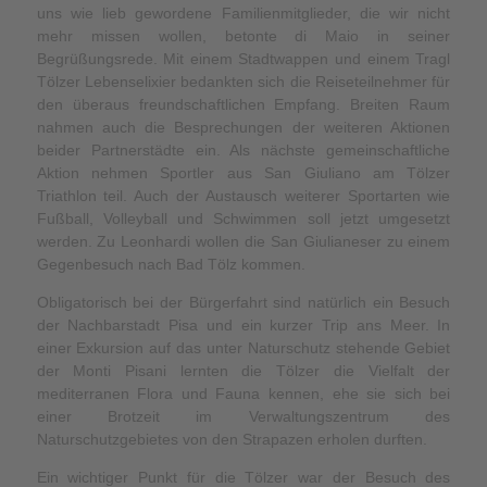
uns wie lieb gewordene Familienmitglieder, die wir nicht
mehr missen wollen, betonte di Maio in seiner
Begrüßungsrede. Mit einem Stadtwappen und einem Tragl
Tölzer Lebenselixier bedankten sich die Reiseteilnehmer für
den überaus freundschaftlichen Empfang. Breiten Raum
nahmen auch die Besprechungen der weiteren Aktionen
beider Partnerstädte ein. Als nächste gemeinschaftliche
Aktion nehmen Sportler aus San Giuliano am Tölzer
Triathlon teil. Auch der Austausch weiterer Sportarten wie
Fußball, Volleyball und Schwimmen soll jetzt umgesetzt
werden. Zu Leonhardi wollen die San Giulianeser zu einem
Gegenbesuch nach Bad Tölz kommen.
Obligatorisch bei der Bürgerfahrt sind natürlich ein Besuch
der Nachbarstadt Pisa und ein kurzer Trip ans Meer. In
einer Exkursion auf das unter Naturschutz stehende Gebiet
der Monti Pisani lernten die Tölzer die Vielfalt der
mediterranen Flora und Fauna kennen, ehe sie sich bei
einer Brotzeit im Verwaltungszentrum des
Naturschutzgebietes von den Strapazen erholen durften.
Ein wichtiger Punkt für die Tölzer war der Besuch des