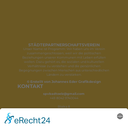
STÄDTEPARTNERSCHAFTSVEREIN
Unser Name ist Programm: Wir haben uns im Verein
zusammengeschlossen, weil wir die politischen
Beziehungen unserer Kommunen mit Leben erfüllen
wollen. Dazu gehört es, die sozialen und kulturellen
Verhältnisse zu verstehen und die persönlichen
Begegnungen zwischen Menschen aus unterschiedlichen
Ländern zu verstärken.
© Erstellt von Johannes Eder Grafikdesign
KONTAKT
spvbadtoelz@gmail.com
+49 8042 9740044
Blaika 8
83646 Wackersberg
FEHLER GEFUNDEN?
Du hast einen Anzeigefehler entdeckt, oder etwas
funktioniert nicht so wie es soll. Dann schreibe mir gerne